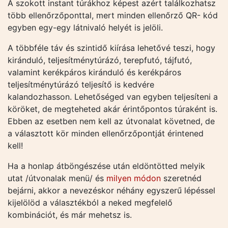
A szokott instant túrákhoz képest azért találkozhatsz
több ellenőrzőponttal, mert minden ellenőrző QR- kód
egyben egy-egy látnivaló helyét is jelöli.
A többféle táv és szintidő kiírása lehetővé teszi, hogy
kiránduló, teljesítménytúrázó, terepfutó, tájfutó,
valamint kerékpáros kiránduló és kerékpáros
teljesítménytúrázó teljesítő is kedvére
kalandozhasson. Lehetőséged van egyben teljesíteni a
köröket, de megteheted akár érintőpontos túraként is.
Ebben az esetben nem kell az útvonalat követned, de
a választott kör minden ellenőrzőpontját érintened
kell!
Ha a honlap átböngészése után eldöntötted melyik
utat /útvonalak menü/ és
milyen módon
szeretnéd
bejárni, akkor a nevezéskor néhány egyszerű lépéssel
kijelölöd a választékból a neked megfelelő
kombinációt, és már mehetsz is.