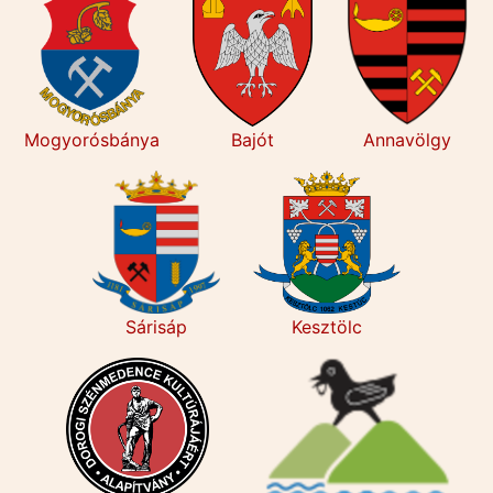
Mogyorósbánya
Bajót
Annavölgy
Sárisáp
Kesztölc