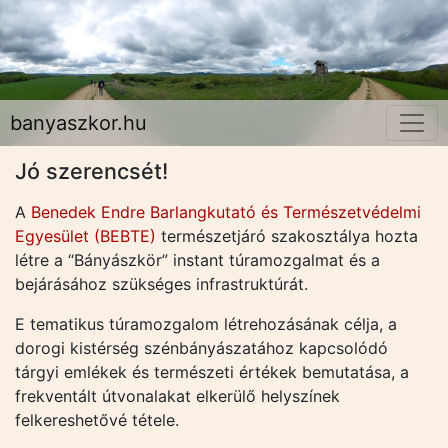
banyaszkor.hu
Jó szerencsét!
A
Benedek Endre Barlangkutató és Természetvédelmi
Egyesület (BEBTE)
természetjáró szakosztálya hozta
létre a “Bányászkör” instant túramozgalmat és a
bejárásához szükséges infrastruktúrát.
E tematikus túramozgalom létrehozásának célja, a
dorogi kistérség szénbányászatához kapcsolódó
tárgyi emlékek és természeti értékek bemutatása, a
frekventált útvonalakat elkerülő helyszínek
felkereshetővé tétele.