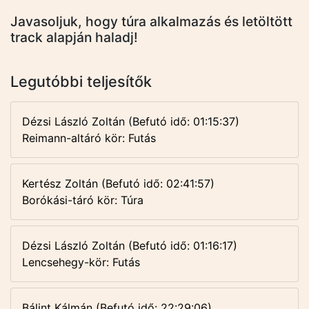
Javasoljuk, hogy túra alkalmazás és letöltött
track alapján haladj!
Legutóbbi teljesítők
Dézsi László Zoltán (Befutó idő: 01:15:37)
Reimann-altáró kör: Futás
Kertész Zoltán (Befutó idő: 02:41:57)
Borókási-táró kör: Túra
Dézsi László Zoltán (Befutó idő: 01:16:17)
Lencsehegy-kör: Futás
Bálint Kálmán (Befutó idő: 22:29:06)