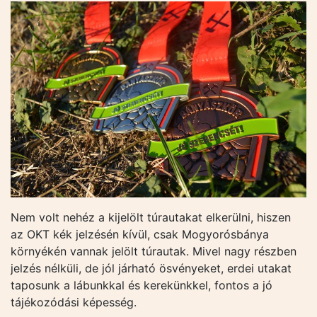
Nem volt nehéz a kijelölt túrautakat elkerülni, hiszen
az OKT kék jelzésén kívül, csak Mogyorósbánya
környékén vannak jelölt túrautak. Mivel nagy részben
jelzés nélküli, de jól járható ösvényeket, erdei utakat
taposunk a lábunkkal és kerekünkkel, fontos a jó
tájékozódási képesség.