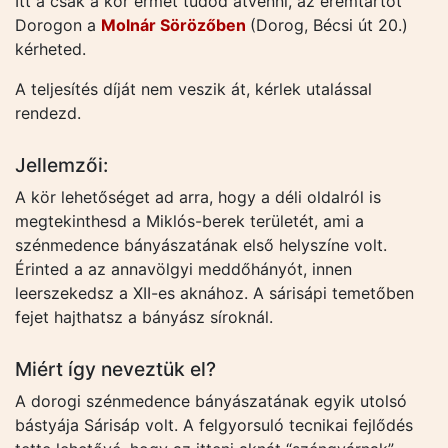
Itt a csak a kör érmét tudod átvenni, az éremtartót
Dorogon a
Molnár Sörözőben
(Dorog, Bécsi út 20.)
kérheted.
A teljesítés díját nem veszik át, kérlek utalással
rendezd.
Jellemzői:
A kör lehetőséget ad arra, hogy a déli oldalról is
megtekinthesd a Miklós-berek területét, ami a
szénmedence bányászatának első helyszíne volt.
Érinted a az annavölgyi meddőhányót, innen
leerszekedsz a XII-es aknához. A sárisápi temetőben
fejet hajthatsz a bányász síroknál.
Miért így neveztük el?
A dorogi szénmedence bányászatának egyik utolsó
bástyája Sárisáp volt. A felgyorsuló tecnikai fejlődés