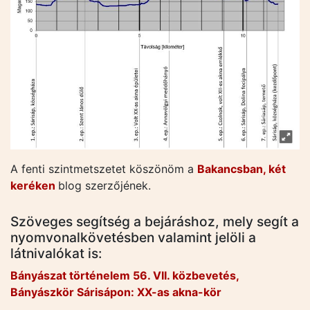
A fenti szintmetszetet köszönöm a
Bakancsban, két
keréken
blog szerzőjének.
Szöveges segítség a bejáráshoz, mely segít a
nyomvonalkövetésben valamint jelöli a
látnivalókat is:
Bányászat történelem 56. VII. közbevetés,
Bányászkör Sárisápon: XX-as akna-kör