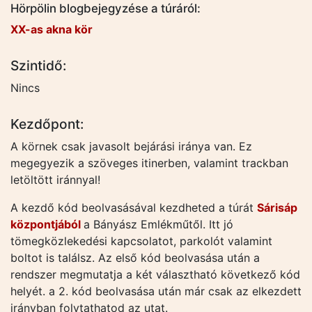
Hörpölin blogbejegyzése a túráról:
XX-as akna kör
Szintidő:
Nincs
Kezdőpont:
A körnek csak javasolt bejárási iránya van. Ez
megegyezik a szöveges itinerben, valamint trackban
letöltött iránnyal!
A kezdő kód beolvasásával kezdheted a túrát
Sárisáp
központjából
a Bányász Emlékműtől. Itt jó
tömegközlekedési kapcsolatot, parkolót valamint
boltot is találsz. Az első kód beolvasása után a
rendszer megmutatja a két választható következő kód
helyét. a 2. kód beolvasása után már csak az elkezdett
irányban folytathatod az utat.