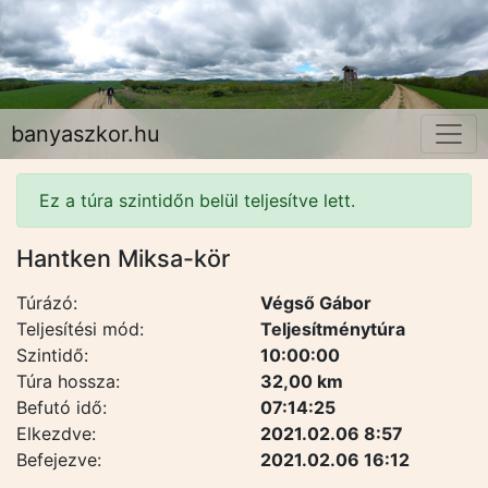
banyaszkor.hu
Ez a túra szintidőn belül teljesítve lett.
Hantken Miksa-kör
Túrázó:
Végső Gábor
Teljesítési mód:
Teljesítménytúra
Szintidő:
10:00:00
Túra hossza:
32,00 km
Befutó idő:
07:14:25
Elkezdve:
2021.02.06 8:57
Befejezve:
2021.02.06 16:12