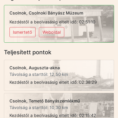
Csolnok, Csolnoki Bányász Múzeum
Kezdéstől a beolvasásig eltelt idő: 02:51:10
Ismertető
Weboldal
Teljesített pontok
Csolnok, Auguszta-akna
Távolság a starttól: 12,50 km
Kezdéstől a beolvasásig eltelt idő: 02:38:29
Csolnok, Temető Bányászemlékmű
Távolság a starttól: 10,30 km
Kezdéstől a beolvasásig eltelt idő: 02:15:42