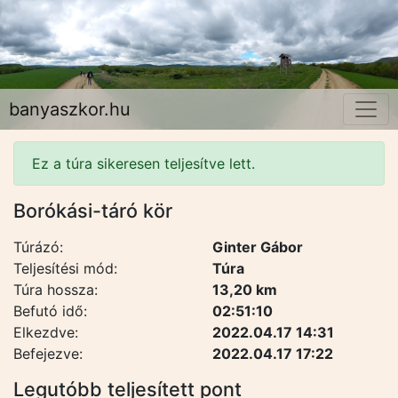
banyaszkor.hu
Ez a túra sikeresen teljesítve lett.
Borókási-táró kör
Túrázó:
Ginter Gábor
Teljesítési mód:
Túra
Túra hossza:
13,20 km
Befutó idő:
02:51:10
Elkezdve:
2022.04.17 14:31
Befejezve:
2022.04.17 17:22
Legutóbb teljesített pont