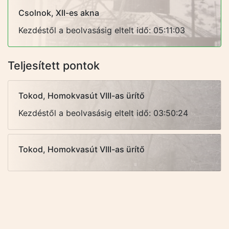
Csolnok, XII-es akna
Kezdéstől a beolvasásig eltelt idő: 05:11:03
Teljesített pontok
Tokod, Homokvasút VIII-as ürítő
Kezdéstől a beolvasásig eltelt idő: 03:50:24
Tokod, Homokvasút VIII-as ürítő