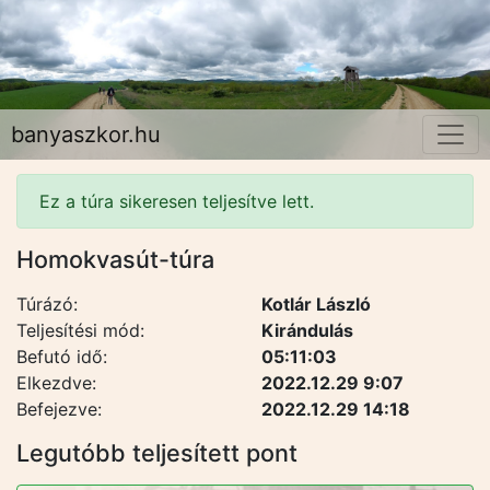
banyaszkor.hu
Ez a túra sikeresen teljesítve lett.
Homokvasút-túra
Túrázó:
Kotlár László
Teljesítési mód:
Kirándulás
Befutó idő:
05:11:03
Elkezdve:
2022.12.29 9:07
Befejezve:
2022.12.29 14:18
Legutóbb teljesített pont