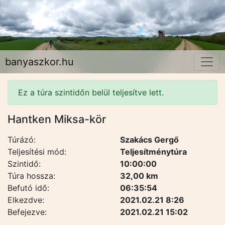
banyaszkor.hu
Ez a túra szintidőn belül teljesítve lett.
Hantken Miksa-kör
Túrázó:
Szakács Gergő
Teljesítési mód:
Teljesítménytúra
Szintidő:
10:00:00
Túra hossza:
32,00 km
Befutó idő:
06:35:54
Elkezdve:
2021.02.21 8:26
Befejezve:
2021.02.21 15:02