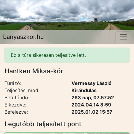
banyaszkor.hu
Ez a túra sikeresen teljesítve lett.
Hantken Miksa-kör
Túrázó:
Vermessy László
Teljesítési mód:
Kirándulás
Befutó idő:
263 nap, 07:57:52
Elkezdve:
2024.04.14 8:59
Befejezve:
2025.01.02 15:57
Legutóbb teljesített pont