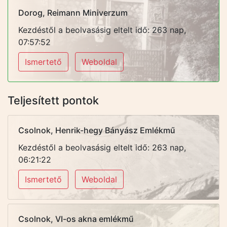
Dorog, Reimann Miniverzum
Kezdéstől a beolvasásig eltelt idő: 263 nap,
07:57:52
Ismertető
Weboldal
Teljesített pontok
Csolnok, Henrik-hegy Bányász Emlékmű
Kezdéstől a beolvasásig eltelt idő: 263 nap,
06:21:22
Ismertető
Weboldal
Csolnok, VI-os akna emlékmű