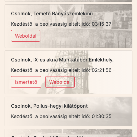
Csolnok, Temető Bányászemlékmű
Kezdéstől a beolvasásig eltelt idő: 03:15:37
Weboldal
Csolnok, IX-es akna Munkatábor Emlékhely.
Kezdéstől a beolvasásig eltelt idő: 02:21:56
Ismertető
Weboldal
Csolnok, Pollus-hegyi kilátópont
Kezdéstől a beolvasásig eltelt idő: 01:30:35