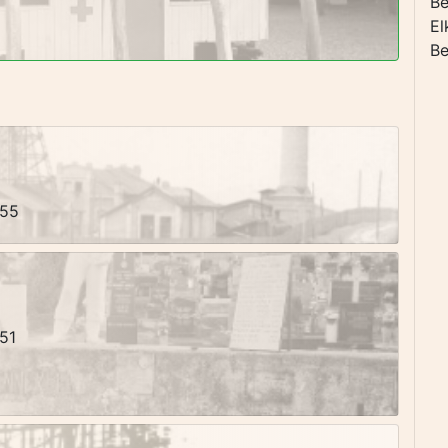
Be
El
Be
:55
:51