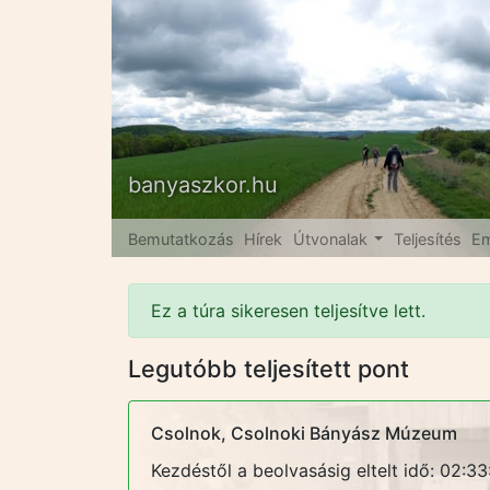
banyaszkor.hu
Bemutatkozás
Hírek
Útvonalak
Teljesítés
Em
Ez a túra sikeresen teljesítve lett.
Legutóbb teljesített pont
Csolnok, Csolnoki Bányász Múzeum
Kezdéstől a beolvasásig eltelt idő: 02:33