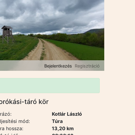
Bejelentkezés
Regisztráció
orókási-táró kör
rázó:
Kotlár László
ljesítési mód:
Túra
ra hossza:
13,20 km