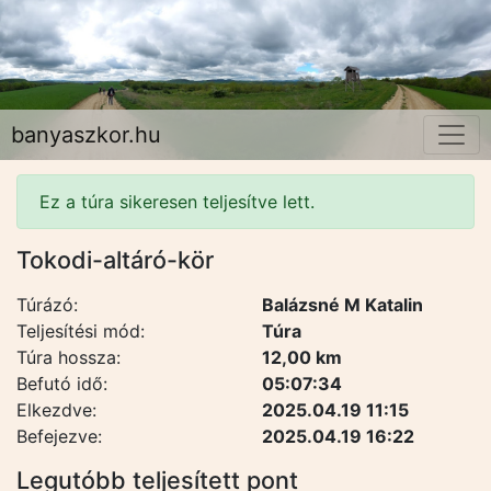
banyaszkor.hu
Ez a túra sikeresen teljesítve lett.
Tokodi-altáró-kör
Túrázó:
Balázsné M Katalin
Teljesítési mód:
Túra
Túra hossza:
12,00 km
Befutó idő:
05:07:34
Elkezdve:
2025.04.19 11:15
Befejezve:
2025.04.19 16:22
Legutóbb teljesített pont