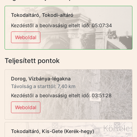
Tokodaltáró, Tokodi-altáró
Kezdéstől a beolvasásig eltelt idő: 05:07:34
Weboldal
Teljesített pontok
Dorog, Vízbánya-légakna
Távolság a starttól: 7,40 km
Kezdéstől a beolvasásig eltelt idő: 03:51:28
Weboldal
Tokodaltáró, Kis-Gete (Kerék-hegy)