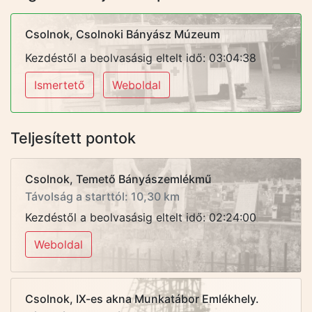
Csolnok, Csolnoki Bányász Múzeum
Kezdéstől a beolvasásig eltelt idő: 03:04:38
Ismertető
Weboldal
Teljesített pontok
Csolnok, Temető Bányászemlékmű
Távolság a starttól: 10,30 km
Kezdéstől a beolvasásig eltelt idő: 02:24:00
Weboldal
Csolnok, IX-es akna Munkatábor Emlékhely.