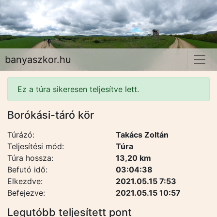
banyaszkor.hu
Ez a túra sikeresen teljesítve lett.
Borókási-táró kör
Túrázó:
Takács Zoltán
Teljesítési mód:
Túra
Túra hossza:
13,20 km
Befutó idő:
03:04:38
Elkezdve:
2021.05.15 7:53
Befejezve:
2021.05.15 10:57
Legutóbb teljesített pont