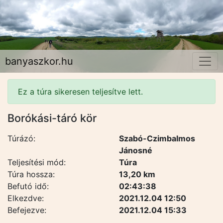
banyaszkor.hu
Ez a túra sikeresen teljesítve lett.
Borókási-táró kör
Túrázó:
Szabó-Czimbalmos
Jánosné
Teljesítési mód:
Túra
Túra hossza:
13,20 km
Befutó idő:
02:43:38
Elkezdve:
2021.12.04 12:50
Befejezve:
2021.12.04 15:33